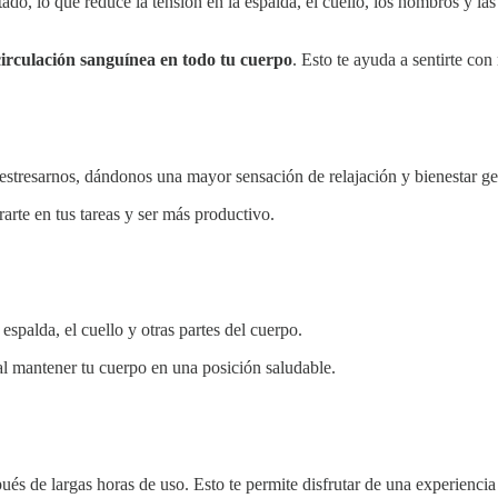
ado, lo que reduce la tensión en la espalda, el cuello, los hombros y la
circulación sanguínea en todo tu cuerpo
. Esto te ayuda a sentirte con
estresarnos, dándonos una mayor sensación de relajación y bienestar ge
arte en tus tareas y ser más productivo.
palda, el cuello y otras partes del cuerpo.
 al mantener tu cuerpo en una posición saludable.
és de largas horas de uso. Esto te permite disfrutar de una experiencia m