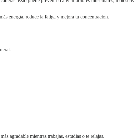
s caderas. Esto puede prevenir o aliviar dolores musculares, molestias
 más energía, reduce la fatiga y mejora tu concentración.
neral.
ás agradable mientras trabajas, estudias o te relajas.