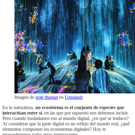
Imagen de
note thanun
en
Unsplash
En la naturaleza,
un ecosistema es el conjunto de especies que
interactúan entre sí
, en las que por supuesto nos debemos incluir.
Pero cuando trasladamos eso al mundo digital, ¿en qué se traduce?
Al considerar que la parte digital es un reflejo del mundo real, ¿qué
elementos componen los ecosistemas digitales?
Hoy te
responderemos todas estas interrogantes.