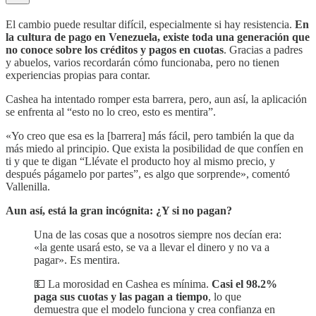
El cambio puede resultar difícil, especialmente si hay resistencia.
En
la cultura de pago en Venezuela, existe toda una generación que
no conoce sobre los créditos y pagos en cuotas
. Gracias a padres
y abuelos, varios recordarán cómo funcionaba, pero no tienen
experiencias propias para contar.
Cashea ha intentado romper esta barrera, pero, aun así, la aplicación
se enfrenta al “esto no lo creo, esto es mentira”.
«Yo creo que esa es la [barrera] más fácil, pero también la que da
más miedo al principio. Que exista la posibilidad de que confíen en
ti y que te digan “Llévate el producto hoy al mismo precio, y
después págamelo por partes”, es algo que sorprende», comentó
Vallenilla.
Aun así, está la gran incógnita: ¿Y si no pagan?
Una de las cosas que a nosotros siempre nos decían era:
«la gente usará esto, se va a llevar el dinero y no va a
pagar». Es mentira.
💵 La morosidad en Cashea es mínima.
Casi el 98.2%
paga sus cuotas y las pagan a tiempo
, lo que
demuestra que el modelo funciona y crea confianza en