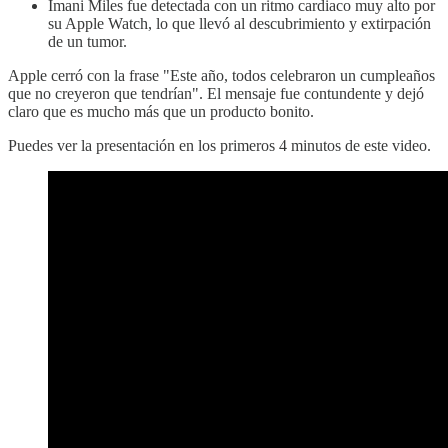
Imani Miles fue detectada con un ritmo cardiaco muy alto por
su Apple Watch, lo que llevó al descubrimiento y extirpación
de un tumor.
Apple cerró con la frase "Este año, todos celebraron un cumpleaños
que no creyeron que tendrían". El mensaje fue contundente y dejó
claro que es mucho más que un producto bonito.
Puedes ver la presentación en los primeros 4 minutos de este video.