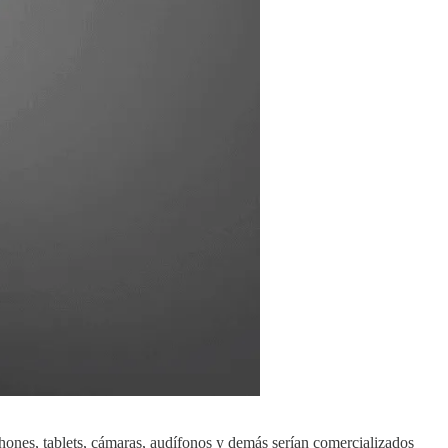
hones, tablets, cámaras, audífonos y demás serían comercializados