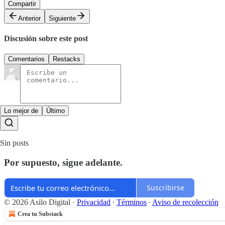
Compartir
Anterior
Siguiente
Discusión sobre este post
Comentarios
Restacks
Lo mejor de
Último
Sin posts
Por supuesto, sigue adelante.
Suscribirse
© 2026 Asilo Digital
·
Privacidad
∙
Términos
∙
Aviso de recolección
Crea tu Substack