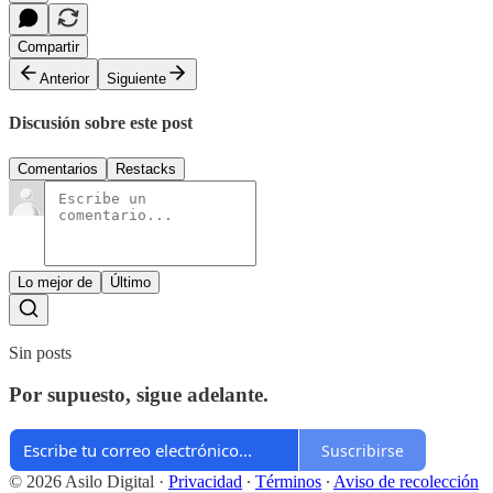
Compartir
Anterior
Siguiente
Discusión sobre este post
Comentarios
Restacks
Lo mejor de
Último
Sin posts
Por supuesto, sigue adelante.
Suscribirse
© 2026 Asilo Digital
·
Privacidad
∙
Términos
∙
Aviso de recolección