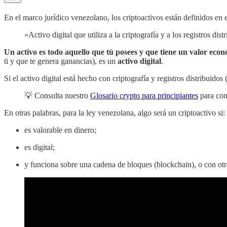
En el marco jurídico venezolano, los criptoactivos están definidos en e
«Activo digital que utiliza a la criptografía y a los registros d
Un activo es todo aquello que tú posees y que tiene un valor eco
ti y que te genera ganancias), es un
activo digital
.
Si el activo digital está hecho con criptografía y registros distribuido
💡 Consulta nuestro
Glosario crypto para principiantes
para con
En otras palabras, para la ley venezolana, algo será un criptoactivo si:
es valorable en dinero;
es digital;
y funciona sobre una cadena de bloques (blockchain), o con otra