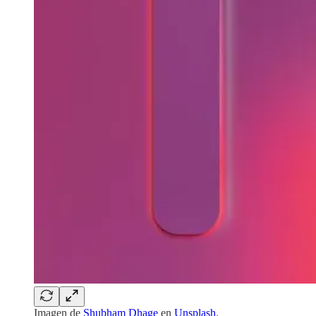
Imagen de
Shubham Dhage
en
Unsplash
.