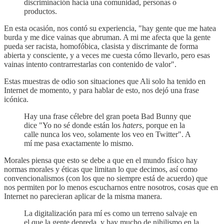
discriminación hacia una comunidad, personas o
productos.
En esta ocasión, nos contó su experiencia, "hay gente que me hatea
burda y me dice vainas que abruman. A mi me afecta que la gente
pueda ser racista, homofóbica, clasista y discrimante de forma
abierta y consciente, y a veces me cuesta cómo llevarlo, pero esas
vainas intento contrarrestarlas con contenido de valor".
Estas muestras de odio son situaciones que Ali solo ha tenido en
Internet de momento, y para hablar de esto, nos dejó una frase
icónica.
Hay una frase célebre del gran poeta Bad Bunny que
dice "Yo no sé donde están los
haters
, porque en la
calle nunca los veo, solamente los veo en Twitter". A
mí me pasa exactamente lo mismo.
Morales piensa que esto se debe a que en el mundo físico hay
normas morales y éticas que limitan lo que decimos, así como
convencionalismos (con los que no siempre está de acuerdo) que
nos permiten por lo menos escucharnos entre nosotros, cosas que en
Internet no parecieran aplicar de la misma manera.
La digitalización para mí es como un terreno salvaje en
el que la gente depreda, y hay mucho de nihilismo en la