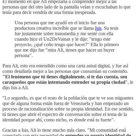
El momento en que Ali empezaría a comprender mejor a las
personas que del otro lado de la pantalla veían y escuchaban lo que
tenía para decir vendría de una forma inesperada.
Una persona que me ayudó en el inicio fue una
productora creativa increíble que se llama
Isis
. Su tesis
fue justamente sobre transmedia y me senté con ella
cuando hice el Un2DeVainas y le dije: "tengo este
proyecto, ¿qué coño tengo que hacer?" Ella lo primero
que me dijo fue "mira Ali, tienes que hacer un buyer
persona".
Para Ali, esto era entendido como una carta astral digital, y fue así
como detallaría mejor a las personas que consumían su contenido.
"El fenómeno que tú tienes digitalmente, si te das cuenta, son
caraqueños que están intentando entender su propia ciudad
", le
dijo Isis a Ali.
"Lo segundo, es que el resto de la población que te ve son migrantes
que de alguna forma están fuera de Venezuela y han empezado un
proceso de racionalización sobre su propia identidad. En ese sentido,
tú tienes que abrir el espectro de conversación sobre el tema de la
identidad porque ahí, como nicho, es donde está tu fuerte".
Gracias a Isis, Ali lo tiene mucho más claro. "Mi comunidad está
conectada con esta necesidad de
entender su propia identidad de