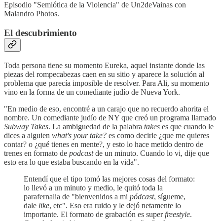
Episodio "Semiótica de la Violencia" de Un2deVainas con
Malandro Photos.
El descubrimiento
Toda persona tiene su momento Eureka, aquel instante donde las
piezas del rompecabezas caen en su sitio y aparece la solución al
problema que parecía imposible de resolver. Para Ali, su momento
vino en la forma de un comediante judío de Nueva York.
"En medio de eso, encontré a un carajo que no recuerdo ahorita el
nombre. Un comediante judío de NY que creó un programa llamado
Subway Takes
. La ambiguedad de la palabra
takes
es que cuando le
dices a alguien
what's your take?
es como decirle ¿que me quieres
contar? o ¿qué tienes en mente?, y esto lo hace metido dentro de
trenes en formato de
podcast
de un minuto. Cuando lo vi, dije que
esto era lo que estaba buscando en la vida".
Entendí que el tipo tomó las mejores cosas del formato:
lo llevó a un minuto y medio, le quitó toda la
parafernalia de "bienvenidos a mi
pódcast
, sígueme,
dale
like
, etc". Eso era ruido y le dejó netamente lo
importante. El formato de grabación es super
freestyle
.