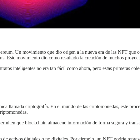
thereum. Un movimiento que dio origen a la nueva era de las NFT que
okens. Este movimiento dio como resultado la creación de muchos proyec
atos inteligentes no era tan fácil como ahora, pero estas primeras cole
cnica llamada criptografía. En el mundo de las criptomonedas, este pro
criptomonedas.
permiten que blockchain almacene información de forma segura y transpar
 de activos digitales o no digitales. Por ejemplo, un NFT podría repres