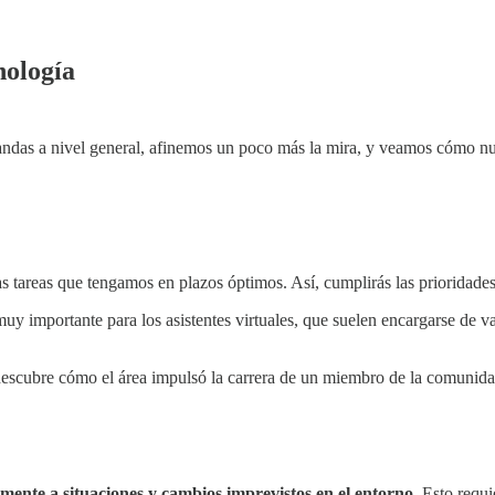
nología
ndas a nivel general, afinemos un poco más la mira, y veamos cómo nue
as tareas que tengamos en plazos óptimos. Así, cumplirás las prioridades
uy importante para los asistentes virtuales, que suelen encargarse de va
escubre cómo el área impulsó la carrera de un miembro de la comunida
mente a situaciones y cambios imprevistos en el entorno
. Esto requ