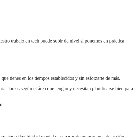
stro trabajo en tech puede subir de nivel si ponemos en práctica
 que tienes en los tiempos establecidos y sin esforzarte de más.
rias tareas según el área que tengan y necesitan planificarse bien para
d.
iere cierta flexibilidad mental para pasar de un esquema de acción a