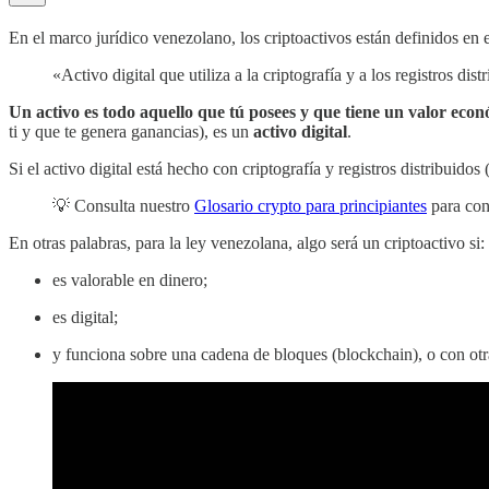
En el marco jurídico venezolano, los criptoactivos están definidos en e
«Activo digital que utiliza a la criptografía y a los registros d
Un activo es todo aquello que tú posees y que tiene un valor eco
ti y que te genera ganancias), es un
activo digital
.
Si el activo digital está hecho con criptografía y registros distribuido
💡 Consulta nuestro
Glosario crypto para principiantes
para con
En otras palabras, para la ley venezolana, algo será un criptoactivo si:
es valorable en dinero;
es digital;
y funciona sobre una cadena de bloques (blockchain), o con otra